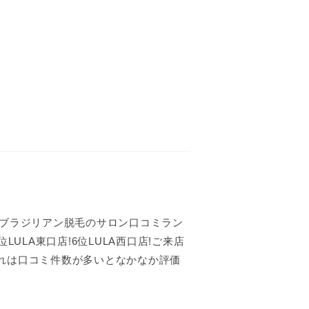
。ブラジリアン脱毛のサロン口コミラン
LULA東口店!6位LULA西口店!ご来店
れは口コミ件数が多いとなかなか評価