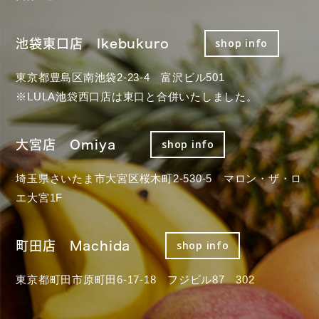
池袋東口店 Ikebukuro
shop info
東京都豊島区南池袋2-23-4 富沢ビル501
※LULA池袋西口店は東口と合併いたしました。
大宮店 Omiya
shop info
埼玉県さいたま市大宮区桜木町2-530-5 マロン・ザ・ロ
エ大宮1F
町田店 Machida
shop info
東京都町田市原町田6-17-18 フジビル87 302