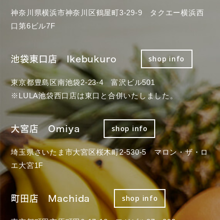
神奈川県横浜市神奈川区鶴屋町3-29-9 タクエー横浜西
口第6ビル7F
池袋東口店 Ikebukuro
shop info
東京都豊島区南池袋2-23-4 富沢ビル501
※LULA池袋西口店は東口と合併いたしました。
大宮店 Omiya
shop info
埼玉県さいたま市大宮区桜木町2-530-5 マロン・ザ・ロ
エ大宮1F
町田店 Machida
shop info