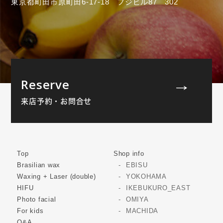
東京都町田市原町田6-17-18 フジビル87 302
Reserve
来店予約・お問合せ
Top
Shop info
Brasilian wax
EBISU
Waxing + Laser (double)
YOKOHAMA
HIFU
IKEBUKURO_EAST
Photo facial
OMIYA
For kids
MACHIDA
Q&A