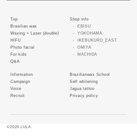
Top
Shop info
Brasilian wax
EBISU
Waxing + Laser (double)
YOKOHAMA
HIFU
IKEBUKURO_EAST
Photo facial
OMIYA
For kids
MACHIDA
Q&A
Information
Brazilianwax School
Campaign
Self whitening
Voice
Jagua tattoo
Recruit
Privacy policy
©2020 LULA.