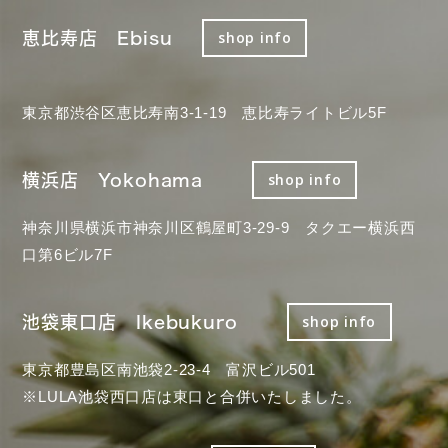
恵比寿店 Ebisu
shop info
東京都渋谷区恵比寿南3-1-19 恵比寿ライトビル5F
横浜店 Yokohama
shop info
神奈川県横浜市神奈川区鶴屋町3-29-9 タクエー横浜西
口第6ビル7F
池袋東口店 Ikebukuro
shop info
東京都豊島区南池袋2-23-4 富沢ビル501
※LULA池袋西口店は東口と合併いたしました。