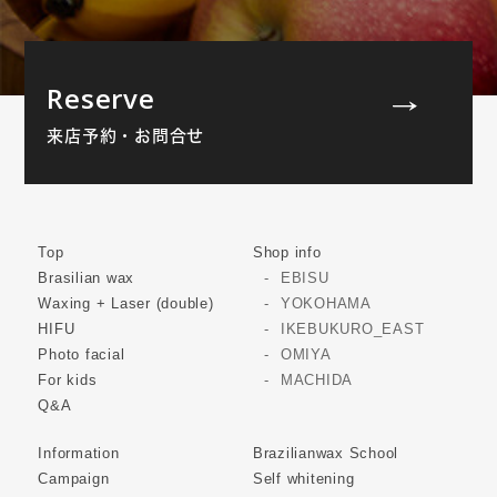
Reserve
来店予約・お問合せ
Top
Shop info
Brasilian wax
EBISU
Waxing + Laser (double)
YOKOHAMA
HIFU
IKEBUKURO_EAST
Photo facial
OMIYA
For kids
MACHIDA
Q&A
Information
Brazilianwax School
Campaign
Self whitening