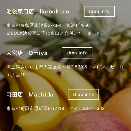
池袋東口店 Ikebukuro
shop info
東京都豊島区南池袋2-23-4 富沢ビル501
※LULA池袋西口店は東口と合併いたしました。
大宮店 Omiya
shop info
埼玉県さいたま市大宮区桜木町2-530-5 マロン・ザ・ロ
エ大宮1F
町田店 Machida
shop info
東京都町田市原町田6-17-18 フジビル87 302