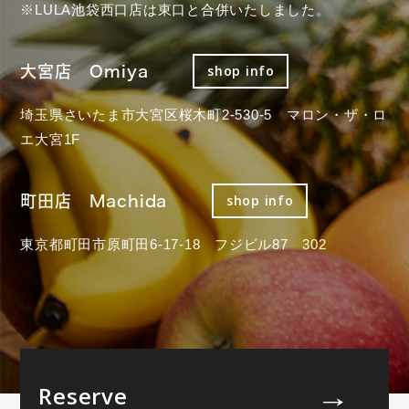
※LULA池袋西口店は東口と合併いたしました。
大宮店 Omiya
shop info
埼玉県さいたま市大宮区桜木町2-530-5 マロン・ザ・ロ
エ大宮1F
町田店 Machida
shop info
東京都町田市原町田6-17-18 フジビル87 302
Reserve