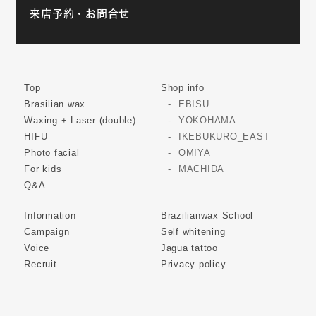
来店予約・お問合せ
Top
Shop info
Brasilian wax
EBISU
Waxing + Laser (double)
YOKOHAMA
HIFU
IKEBUKURO_EAST
Photo facial
OMIYA
For kids
MACHIDA
Q&A
Information
Brazilianwax School
Campaign
Self whitening
Voice
Jagua tattoo
Recruit
Privacy policy