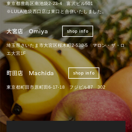
東京都豊島区南池袋2-23-4 富沢ビル501
※LULA池袋西口店は東口と合併いたしました。
大宮店 Omiya
shop info
埼玉県さいたま市大宮区桜木町2-530-5 マロン・ザ・ロ
エ大宮1F
町田店 Machida
shop info
東京都町田市原町田6-17-18 フジビル87 302