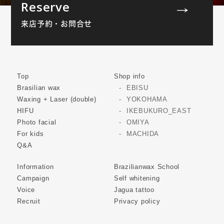
Reserve
来店予約・お問合せ
Top
Shop info
Brasilian wax
EBISU
Waxing + Laser (double)
YOKOHAMA
HIFU
IKEBUKURO_EAST
Photo facial
OMIYA
For kids
MACHIDA
Q&A
Information
Brazilianwax School
Campaign
Self whitening
Voice
Jagua tattoo
Recruit
Privacy policy