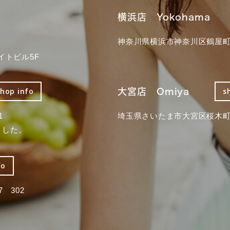
横浜店 Yokohama
神奈川県横浜市神奈川区鶴屋町3
イトビル5F
大宮店 Omiya
shop info
s
1
埼玉県さいたま市大宮区桜木町2
ました。
fo
 302