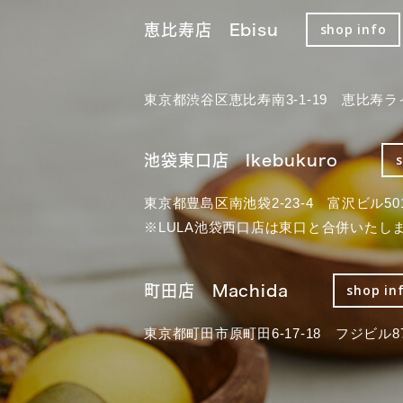
恵比寿店 Ebisu
shop info
東京都渋谷区恵比寿南3-1-19 恵比寿ラ
池袋東口店 Ikebukuro
東京都豊島区南池袋2-23-4 富沢ビル50
※LULA池袋西口店は東口と合併いたし
町田店 Machida
shop in
東京都町田市原町田6-17-18 フジビル87