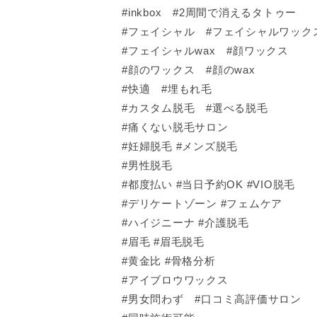
#inkbox #2周間で消えるタトゥー
#フェイシャル #フェイシャルワック
#フェイシャルwax #顔ワックス
#顔のワックス #顔のwax
#快適 #埋もれ毛
#カスタム脱毛 #選べる脱毛
#痛くない脱毛サロン
#妊婦脱毛 #メンズ脱毛
#男性脱毛
#都度払い #当日予約OK #VIO脱毛
#デリケートゾーン #フェムケア
#ハイジニーナ #介護脱毛
#眉毛 #眉毛脱毛
#黄金比 #骨格分析
#アイブロウワックス
#男女問わず #口コミ高評価サロン