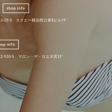
shop info
-29-9 タクエー横浜西口第6ビル7F
hop info
-530-5 マロン・ザ・ロエ大宮1F