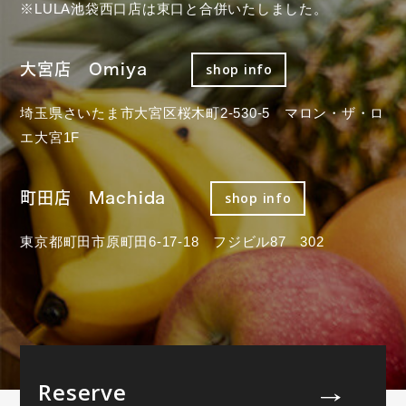
※LULA池袋西口店は東口と合併いたしました。
大宮店 Omiya
shop info
埼玉県さいたま市大宮区桜木町2-530-5 マロン・ザ・ロ
エ大宮1F
町田店 Machida
shop info
東京都町田市原町田6-17-18 フジビル87 302
Reserve