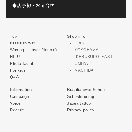
来店予約・お問合せ
Top
Shop info
Brasilian wax
EBISU
Waxing + Laser (double)
YOKOHAMA
HIFU
IKEBUKURO_EAST
Photo facial
OMIYA
For kids
MACHIDA
Q&A
Information
Brazilianwax School
Campaign
Self whitening
Voice
Jagua tattoo
Recruit
Privacy policy