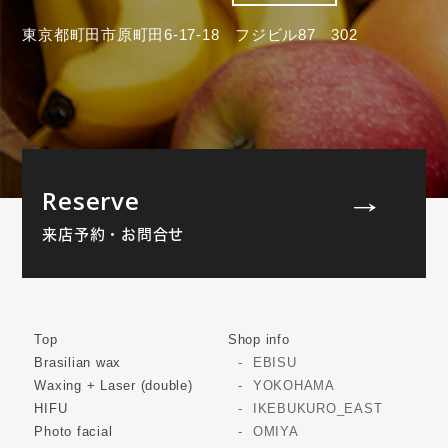
東京都町田市原町田6-17-18 フジビル87 302
Reserve
来店予約・お問合せ
Top
Shop info
Brasilian wax
EBISU
Waxing + Laser (double)
YOKOHAMA
HIFU
IKEBUKURO_EAST
Photo facial
OMIYA