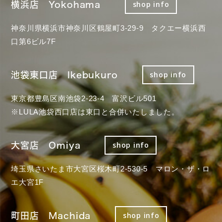
横浜店 Yokohama
shop info
神奈川県横浜市神奈川区鶴屋町3-29-9 タクエー横浜西
口第6ビル7F
池袋東口店 Ikebukuro
shop info
東京都豊島区南池袋2-23-4 富沢ビル501
※LULA池袋西口店は東口と合併いたしました。
大宮店 Omiya
shop info
埼玉県さいたま市大宮区桜木町2-530-5 マロン・ザ・ロ
エ大宮1F
町田店 Machida
shop info