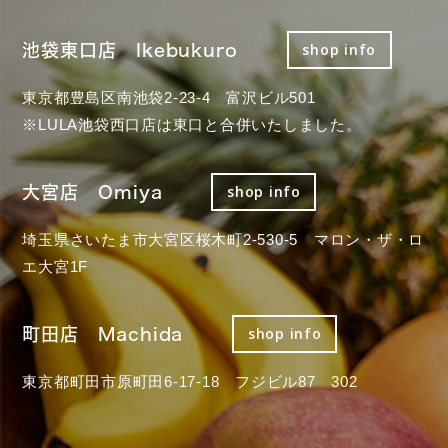
池袋東口店 Ikebukuro
shop info
東京都豊島区南池袋2-23-4 富沢ビル501
※LULA池袋西口店は東口と合併いたしました。
大宮店 Omiya
shop info
埼玉県さいたま市大宮区桜木町2-530-5 マロン・ザ・ロ
エ大宮1F
町田店 Machida
shop info
東京都町田市原町田6-17-18 フジビル87 302