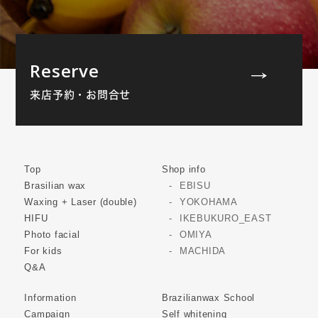
Reserve
来店予約・お問合せ
Top
Shop info
Brasilian wax
EBISU
Waxing + Laser (double)
YOKOHAMA
HIFU
IKEBUKURO_EAST
Photo facial
OMIYA
For kids
MACHIDA
Q&A
Information
Brazilianwax School
Campaign
Self whitening