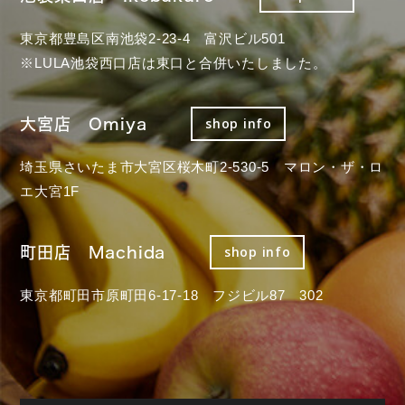
東京都豊島区南池袋2-23-4 富沢ビル501
※LULA池袋西口店は東口と合併いたしました。
大宮店 Omiya
shop info
埼玉県さいたま市大宮区桜木町2-530-5 マロン・ザ・ロ
エ大宮1F
町田店 Machida
shop info
東京都町田市原町田6-17-18 フジビル87 302