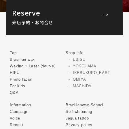
Reserve
来店予約・お問合せ
Top
Shop info
Brasilian wax
EBISU
Waxing + Laser (double)
YOKOHAMA
HIFU
IKEBUKURO_EAST
Photo facial
OMIYA
For kids
MACHIDA
Q&A
Information
Brazilianwax School
Campaign
Self whitening
Voice
Jagua tattoo
Recruit
Privacy policy