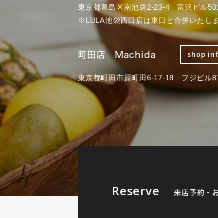
東京都豊島区南池袋2-23-4 富沢ビル50
※LULA池袋西口店は東口と合併いたし
町田店 Machida
shop in
東京都町田市原町田6-17-18 フジビル87
Reserve
来店予約・