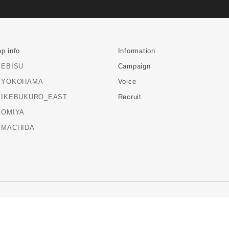
p info
Information
EBISU
Campaign
YOKOHAMA
Voice
IKEBUKURO_EAST
Recruit
OMIYA
MACHIDA