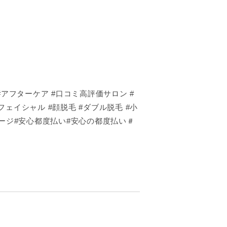
#アフターケア #口コミ高評価サロン #
ェイシャル #顔脱毛 #ダブル脱毛 #小
ッサージ#安心都度払い#安心の都度払い＃