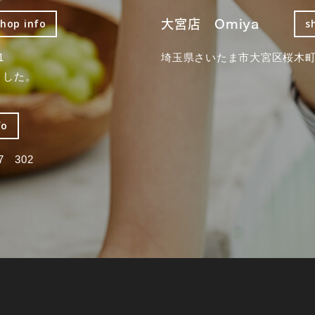
大宮店 Omiya
shop info
s
1
埼玉県さいたま市大宮区桜木町2
ました。
fo
 302