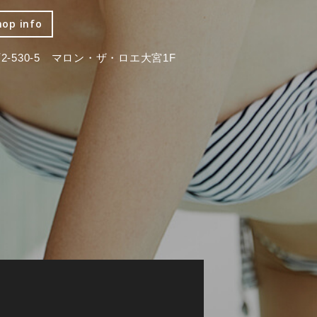
hop info
-530-5 マロン・ザ・ロエ大宮1F