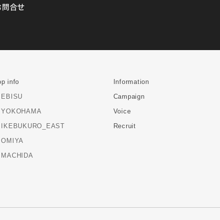
お問合せ
p info
Information
EBISU
Campaign
YOKOHAMA
Voice
IKEBUKURO_EAST
Recruit
OMIYA
MACHIDA