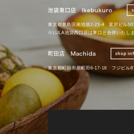
池袋東口店 Ikebukuro
東京都豊島区南池袋2-23-4 富沢ビル50
※LULA池袋西口店は東口と合併いたし
町田店 Machida
shop in
東京都町田市原町田6-17-18 フジビル87