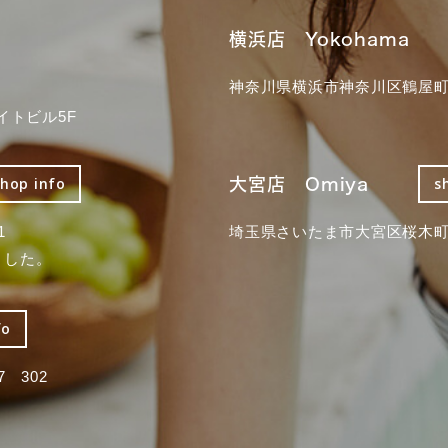
横浜店 Yokohama
神奈川県横浜市神奈川区鶴屋町3
イトビル5F
大宮店 Omiya
shop info
s
1
埼玉県さいたま市大宮区桜木町2
ました。
fo
 302