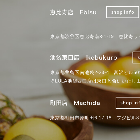
恵比寿店 Ebisu
shop info
東京都渋谷区恵比寿南3-1-19 恵比寿ラ
池袋東口店 Ikebukuro
東京都豊島区南池袋2-23-4 富沢ビル50
※LULA池袋西口店は東口と合併いたし
町田店 Machida
shop in
東京都町田市原町田6-17-18 フジビル87