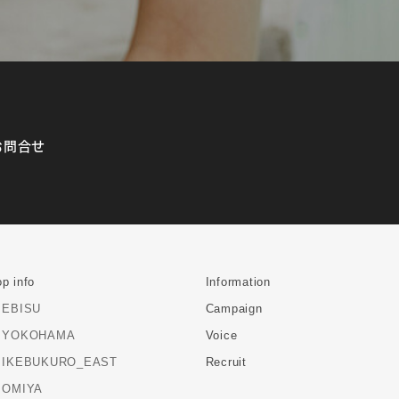
お問合せ
p info
Information
EBISU
Campaign
YOKOHAMA
Voice
IKEBUKURO_EAST
Recruit
OMIYA