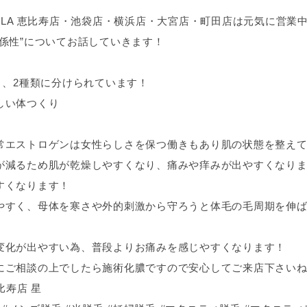
ULA 恵比寿店・池袋店・横浜店・大宮店・町田店は元気に営業
係性”についてお話していきます！
り、2種類に分けられています！
しい体つくり
常エストロゲンは女性らしさを保つ働きもあり肌の状態を整え
が減るため肌が乾燥しやすくなり、痛みや痒みが出やすくなり
すくなります！
やすく、母体を寒さや外的刺激から守ろうと体毛の毛周期を伸
変化が出やすい為、普段よりお痛みを感じやすくなります！
にご相談の上でしたら施術化膿ですので安心してご来店下さいね
比寿店 星