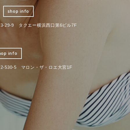
shop info
-29-9 タクエー横浜西口第6ビル7F
hop info
-530-5 マロン・ザ・ロエ大宮1F