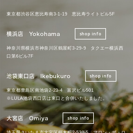
東京都渋谷区恵比寿南3-1-19 恵比寿ライトビル5F
横浜店 Yokohama
shop info
神奈川県横浜市神奈川区鶴屋町3-29-9 タクエー横浜西
口第6ビル7F
池袋東口店 Ikebukuro
shop info
東京都豊島区南池袋2-23-4 富沢ビル501
※LULA池袋西口店は東口と合併いたしました。
大宮店 Omiya
shop info
埼玉県さいたま市大宮区桜木町2-530-5 マロン・ザ・ロ