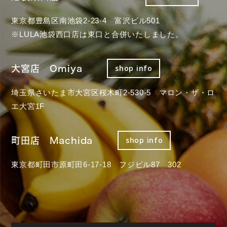
東京都豊島区南池袋2-23-4 富沢ビル501
※LULA池袋西口店は東口と合併いたしました。
大宮店 Omiya
shop info
埼玉県さいたま市大宮区桜木町2-530-5 マロン・ザ・ロ
エ大宮1F
町田店 Machida
shop info
東京都町田市原町田6-17-18 フジビル87 302