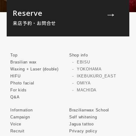
Reserve
来店予約・お問合せ
Top
Shop info
Brasilian wax
EBISU
Waxing + Laser (double)
YOKOHAMA
HIFU
IKEBUKURO_EAST
Photo facial
OMIYA
For kids
MACHIDA
Q&A
Information
Brazilianwax School
Campaign
Self whitening
Voice
Jagua tattoo
Recruit
Privacy policy