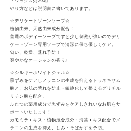
・ワックス剤200g
やり方などは説明書に書いてあります。
☆デリケートゾーンソープ☆
植物由来、天然由来成分配合！
普通のボディーソープですと少し刺激が強いのでデリ
ケートゾーン専用ソープで清潔に保ち優しくケア。
匂い、乾燥、蒸れ予防！
爽やかなオーシャンの香り♪
☆シルキーホワイトジェル☆
黒ずみをケアしメラニンの生成を抑えるトラネキサム
酸と、お肌の荒れを防止・鎮静化して整えるグリチル
リチン酸を配合。
ふたつの薬用成分で黒ずみをケアしきれいなお肌をサ
ポートいたします！
カモミラエキス・植物混合成分・海藻エキス配合でメ
ラニンの生成を抑え、しみ・そばかすを予防。