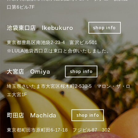
口第6ビル7F
池袋東口店 Ikebukuro
shop info
東京都豊島区南池袋2-23-4 富沢ビル501
※LULA池袋西口店は東口と合併いたしました。
大宮店 Omiya
shop info
埼玉県さいたま市大宮区桜木町2-530-5 マロン・ザ・ロ
エ大宮1F
町田店 Machida
shop info
東京都町田市原町田6-17-18 フジビル87 302