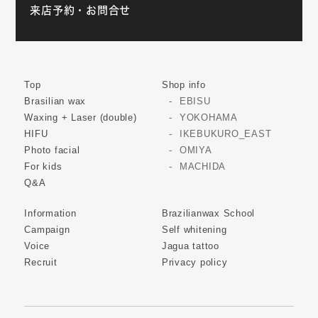
来店予約・お問合せ
Top
Shop info
Brasilian wax
EBISU
Waxing + Laser (double)
YOKOHAMA
HIFU
IKEBUKURO_EAST
Photo facial
OMIYA
For kids
MACHIDA
Q&A
Information
Brazilianwax School
Campaign
Self whitening
Voice
Jagua tattoo
Recruit
Privacy policy