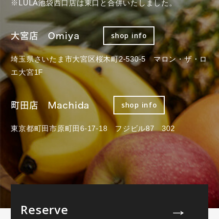
※LULA池袋西口店は東口と合併いたしました。
大宮店 Omiya
shop info
埼玉県さいたま市大宮区桜木町2-530-5 マロン・ザ・ロ
エ大宮1F
町田店 Machida
shop info
東京都町田市原町田6-17-18 フジビル87 302
Reserve