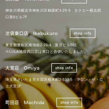
神奈川県横浜市神奈川区鶴屋町3-29-9 タクエー横浜西
口第6ビル7F
池袋東口店 Ikebukuro
shop info
東京都豊島区南池袋2-23-4 富沢ビル501
※LULA池袋西口店は東口と合併いたしました。
大宮店 Omiya
shop info
埼玉県さいたま市大宮区桜木町2-530-5 マロン・ザ・ロ
エ大宮1F
町田店 Machida
shop info