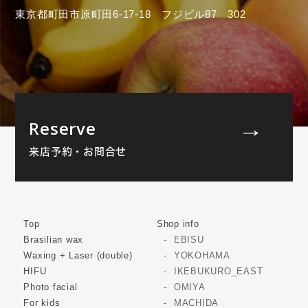
東京都町田市原町田6-17-18 フジビル87 302
Reserve
来店予約・お問合せ
Top
Shop info
Brasilian wax
EBISU
Waxing + Laser (double)
YOKOHAMA
HIFU
IKEBUKURO_EAST
Photo facial
OMIYA
For kids
MACHIDA