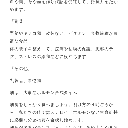
血や肉、骨や歯を作り代謝を促進して、抵抗力をたか
めます。
『副菜』
野菜やキノコ類、改装など、ビタミン、食物繊維が豊
富な食品
体の調子を整え て、皮膚や粘膜の保護、風邪の予
防、ストレスの緩和などに役立ちます
『その他』
乳製品、果物類
朝は、大事なホルモン合成タイム
朝食をしっかり食べましょう。明け方の４時ごろか
ら、私たちの体ではステロイドホルモンなど生命維持
に必要な分泌物質を合成し始めます。
朝食が栄養バランスばっちりならば、免疫力もやる気