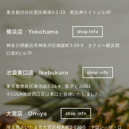
東京都渋谷区恵比寿南3-1-19 恵比寿ライトビル5F
横浜店 Yokohama
shop info
神奈川県横浜市神奈川区鶴屋町3-29-9 タクエー横浜西
口第6ビル7F
池袋東口店 Ikebukuro
shop info
東京都豊島区南池袋2-23-4 富沢ビル501
※LULA池袋西口店は東口と合併いたしました。
大宮店 Omiya
shop info
埼玉県さいたま市大宮区桜木町2-530-5 マロン・ザ・ロ