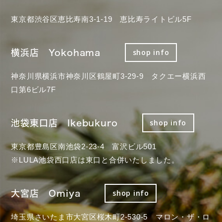
東京都渋谷区恵比寿南3-1-19 恵比寿ライトビル5F
横浜店 Yokohama
shop info
神奈川県横浜市神奈川区鶴屋町3-29-9 タクエー横浜西
口第6ビル7F
池袋東口店 Ikebukuro
shop info
東京都豊島区南池袋2-23-4 富沢ビル501
※LULA池袋西口店は東口と合併いたしました。
大宮店 Omiya
shop info
埼玉県さいたま市大宮区桜木町2-530-5 マロン・ザ・ロ