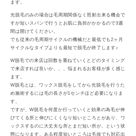
ます。
光脱毛のみの場合は毛周期関係なく照射出来る機会で
すが短いスパンで行うとお肌に負担がかかるので3週
間は開けてください。
でも従来の毛周期サイクルの機械だと最低でも2ヶ月
サイクルなタイプよりも最短で脱毛が終了します♪
W脱毛での来店は回数を重ねていくとどのタイミング
で来店すれば良いか。。。悩まれるお客様が多く感じ
ます。
W脱毛とは、ワックス脱毛をしてから光脱毛を行うた
め施術するには毛の長さが1センチほど必要になりま
す。
ですが、W脱毛を何度か行っていくと効果の為毛が伸
びてくる所と伸びにくくなり短いところとがあり、ワ
ックスするのに大丈夫な所とまだ短い所が。という状
態になります。ある程度短いところは毛抜でも対応出