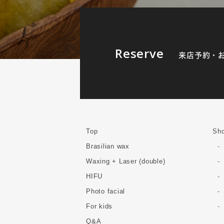
Reserve
来店予約・
Top
Sho
Brasilian wax
Waxing + Laser (double)
HIFU
Photo facial
For kids
Q&A