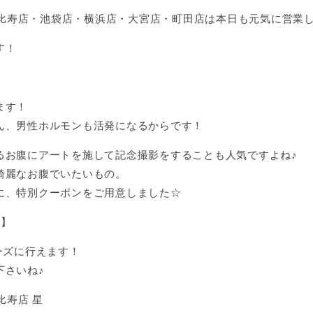
 恵比寿店・池袋店・横浜店・大宮店・町田店は本日も元気に営業
す！
ます！
ん、男性ホルモンも活発になるからです！
るお腹にアートを施して記念撮影をすることも人気ですよね♪
綺麗なお腹でいたいもの。
に、特別クーポンをご用意しました☆
0】
ーズに行えます！
下さいね♪
比寿店 星