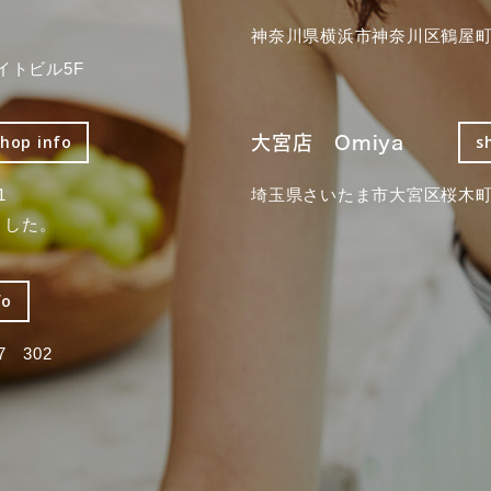
神奈川県横浜市神奈川区鶴屋町3
イトビル5F
大宮店 Omiya
shop info
s
1
埼玉県さいたま市大宮区桜木町2
ました。
fo
 302