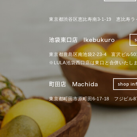
東京都渋谷区恵比寿南3-1-19 恵比寿ラ
池袋東口店 Ikebukuro
東京都豊島区南池袋2-23-4 富沢ビル50
※LULA池袋西口店は東口と合併いたし
町田店 Machida
shop in
東京都町田市原町田6-17-18 フジビル87