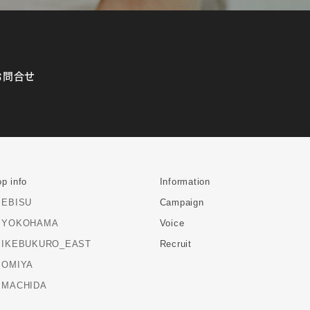
お問合せ
p info
Information
EBISU
Campaign
YOKOHAMA
Voice
IKEBUKURO_EAST
Recruit
OMIYA
MACHIDA