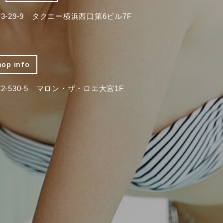
-29-9 タクエー横浜西口第6ビル7F
hop info
-530-5 マロン・ザ・ロエ大宮1F