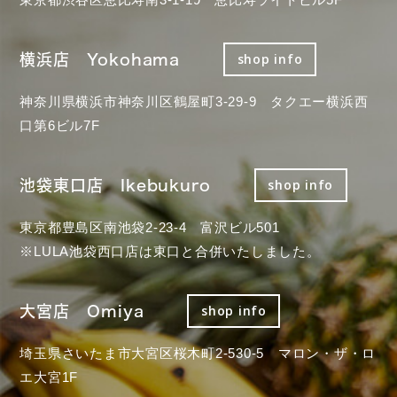
横浜店 Yokohama
shop info
神奈川県横浜市神奈川区鶴屋町3-29-9 タクエー横浜西
口第6ビル7F
池袋東口店 Ikebukuro
shop info
東京都豊島区南池袋2-23-4 富沢ビル501
※LULA池袋西口店は東口と合併いたしました。
大宮店 Omiya
shop info
埼玉県さいたま市大宮区桜木町2-530-5 マロン・ザ・ロ
エ大宮1F