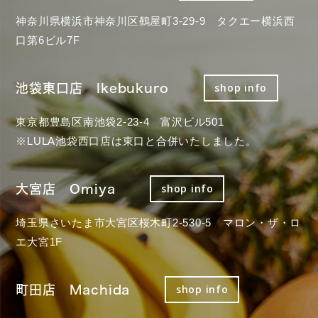
神奈川県横浜市神奈川区鶴屋町3-29-9 タクエー横浜西
口第6ビル7F
池袋東口店 Ikebukuro
shop info
東京都豊島区南池袋2-23-4 富沢ビル501
※LULA池袋西口店は東口と合併いたしました。
大宮店 Omiya
shop info
埼玉県さいたま市大宮区桜木町2-530-5 マロン・ザ・ロ
エ大宮1F
町田店 Machida
shop info