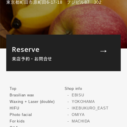
東京都町田市原町田6-17-18 フジビル87 302
Reserve
来店予約・お問合せ
Top
Shop info
Brasilian wax
EBISU
Waxing + Laser (double)
YOKOHAMA
HIFU
IKEBUKURO_EAST
Photo facial
OMIYA
For kids
MACHIDA