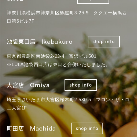
神奈川県横浜市神奈川区鶴屋町3-29-9 タクエー横浜西
口第6ビル7F
池袋東口店 Ikebukuro
shop info
東京都豊島区南池袋2-23-4 富沢ビル501
※LULA池袋西口店は東口と合併いたしました。
大宮店 Omiya
shop info
埼玉県さいたま市大宮区桜木町2-530-5 マロン・ザ・ロ
エ大宮1F
町田店 Machida
shop info