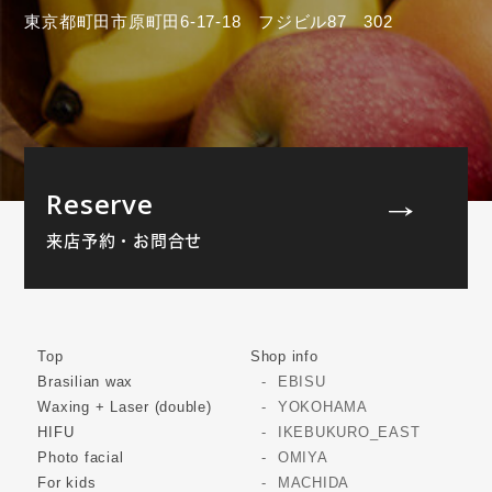
東京都町田市原町田6-17-18 フジビル87 302
Reserve
来店予約・お問合せ
Top
Shop info
Brasilian wax
EBISU
Waxing + Laser (double)
YOKOHAMA
HIFU
IKEBUKURO_EAST
Photo facial
OMIYA
For kids
MACHIDA