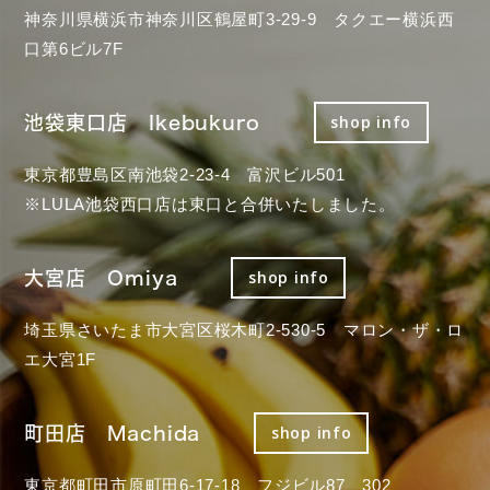
神奈川県横浜市神奈川区鶴屋町3-29-9 タクエー横浜西
口第6ビル7F
池袋東口店 Ikebukuro
shop info
東京都豊島区南池袋2-23-4 富沢ビル501
※LULA池袋西口店は東口と合併いたしました。
大宮店 Omiya
shop info
埼玉県さいたま市大宮区桜木町2-530-5 マロン・ザ・ロ
エ大宮1F
町田店 Machida
shop info
東京都町田市原町田6-17-18 フジビル87 302