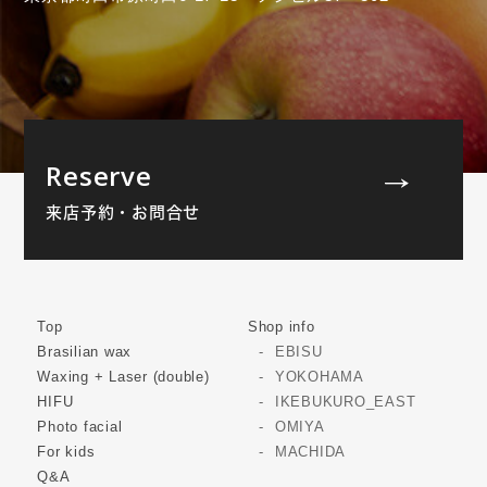
Reserve
来店予約・お問合せ
Top
Shop info
Brasilian wax
EBISU
Waxing + Laser (double)
YOKOHAMA
HIFU
IKEBUKURO_EAST
Photo facial
OMIYA
For kids
MACHIDA
Q&A