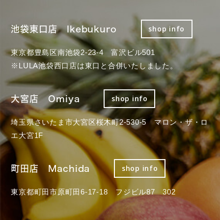
池袋東口店 Ikebukuro
shop info
東京都豊島区南池袋2-23-4 富沢ビル501
※LULA池袋西口店は東口と合併いたしました。
大宮店 Omiya
shop info
埼玉県さいたま市大宮区桜木町2-530-5 マロン・ザ・ロ
エ大宮1F
町田店 Machida
shop info
東京都町田市原町田6-17-18 フジビル87 302