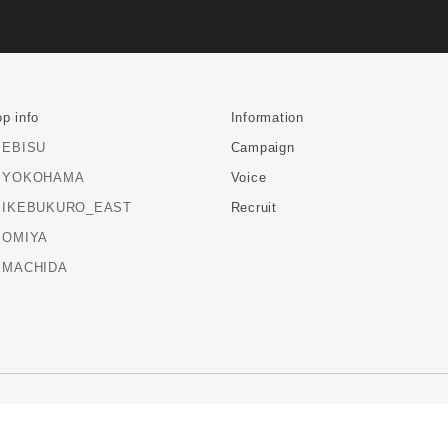
p info
Information
EBISU
Campaign
YOKOHAMA
Voice
IKEBUKURO_EAST
Recruit
OMIYA
MACHIDA