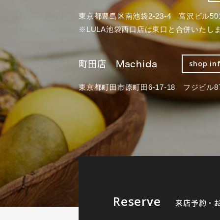
東京都豊島区南池袋2-23-4 富沢ビル50
※LULA池袋西口店は東口と合併いたし
町田店 Machida
shop in
東京都町田市原町田6-17-18 フジビル87
Reserve
来店予約・