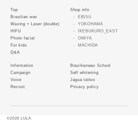
Top
Shop info
Brasilian wax
EBISU
Waxing + Laser (double)
YOKOHAMA
HIFU
IKEBUKURO_EAST
Photo facial
OMIYA
For kids
MACHIDA
Q&A
Information
Brazilianwax School
Campaign
Self whitening
Voice
Jagua tattoo
Recruit
Privacy policy
©2020 LULA.