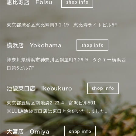
恵比寿店 Ebisu
shop info
東京都渋谷区恵比寿南3-1-19 恵比寿ライトビル5F
横浜店 Yokohama
shop info
神奈川県横浜市神奈川区鶴屋町3-29-9 タクエー横浜西
口第6ビル7F
池袋東口店 Ikebukuro
shop info
東京都豊島区南池袋2-23-4 富沢ビル501
※LULA池袋西口店は東口と合併いたしました。
大宮店 Omiya
shop info