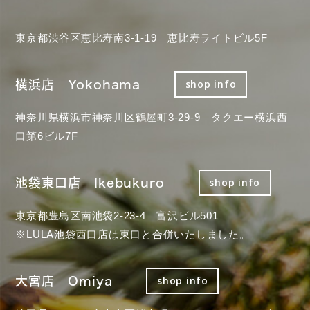
東京都渋谷区恵比寿南3-1-19 恵比寿ライトビル5F
横浜店 Yokohama
shop info
神奈川県横浜市神奈川区鶴屋町3-29-9 タクエー横浜西
口第6ビル7F
池袋東口店 Ikebukuro
shop info
東京都豊島区南池袋2-23-4 富沢ビル501
※LULA池袋西口店は東口と合併いたしました。
大宮店 Omiya
shop info