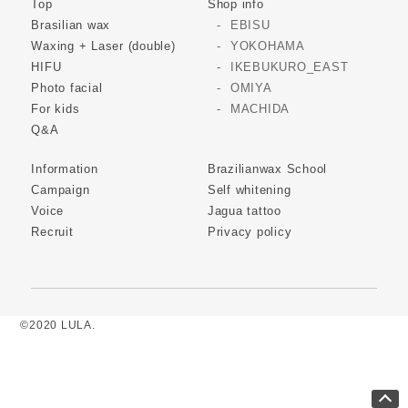
Top
Shop info
Brasilian wax
EBISU
Waxing + Laser (double)
YOKOHAMA
HIFU
IKEBUKURO_EAST
Photo facial
OMIYA
For kids
MACHIDA
Q&A
Information
Brazilianwax School
Campaign
Self whitening
Voice
Jagua tattoo
Recruit
Privacy policy
©2020 LULA.