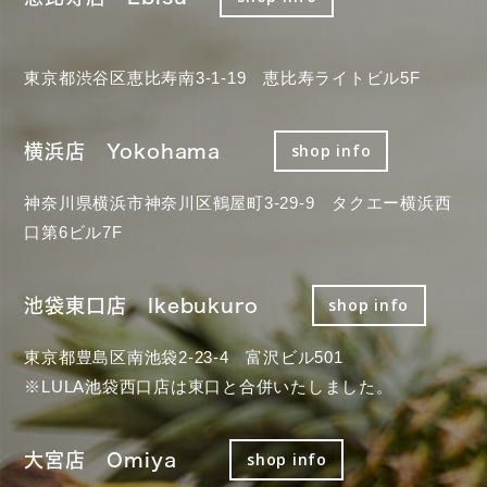
東京都渋谷区恵比寿南3-1-19 恵比寿ライトビル5F
横浜店 Yokohama
shop info
神奈川県横浜市神奈川区鶴屋町3-29-9 タクエー横浜西
口第6ビル7F
池袋東口店 Ikebukuro
shop info
東京都豊島区南池袋2-23-4 富沢ビル501
※LULA池袋西口店は東口と合併いたしました。
大宮店 Omiya
shop info