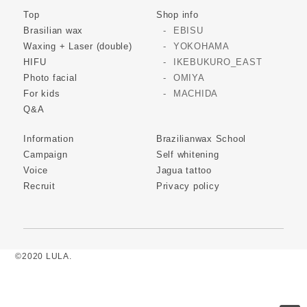
Top
Shop info
Brasilian wax
EBISU
Waxing + Laser (double)
YOKOHAMA
HIFU
IKEBUKURO_EAST
Photo facial
OMIYA
For kids
MACHIDA
Q&A
Information
Brazilianwax School
Campaign
Self whitening
Voice
Jagua tattoo
Recruit
Privacy policy
©2020 LULA.