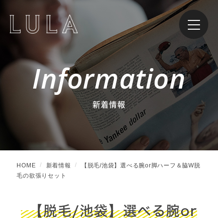
Information
新着情報
HOME
新着情報
【脱毛/池袋】選べる腕or脚ハーフ＆脇W脱
毛の欲張りセット
【脱毛/池袋】選べる腕or