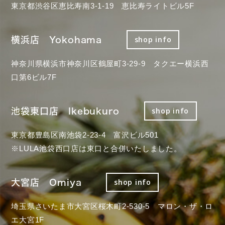
東京都渋谷区恵比寿南3-1-19 恵比寿ライトビル5F
横浜店 Yokohama
shop info
神奈川県横浜市神奈川区鶴屋町3-29-9 タクエー横浜西
口第6ビル7F
池袋東口店 Ikebukuro
shop info
東京都豊島区南池袋2-23-4 富沢ビル501
※LULA池袋西口店は東口と合併いたしました。
大宮店 Omiya
shop info
埼玉県さいたま市大宮区桜木町2-530-5 マロン・ザ・ロ
エ大宮1F