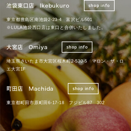
池袋東口店 Ikebukuro
shop info
東京都豊島区南池袋2-23-4 富沢ビル501
※LULA池袋西口店は東口と合併いたしました。
大宮店 Omiya
shop info
埼玉県さいたま市大宮区桜木町2-530-5 マロン・ザ・ロ
エ大宮1F
町田店 Machida
shop info
東京都町田市原町田6-17-18 フジビル87 302