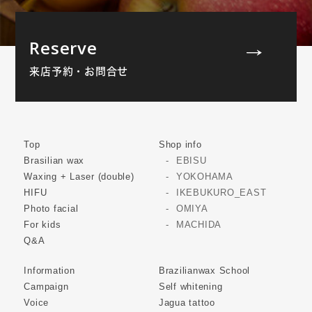
Reserve
来店予約・お問合せ
Top
Shop info
Brasilian wax
EBISU
Waxing + Laser (double)
YOKOHAMA
HIFU
IKEBUKURO_EAST
Photo facial
OMIYA
For kids
MACHIDA
Q&A
Information
Brazilianwax School
Campaign
Self whitening
Voice
Jagua tattoo