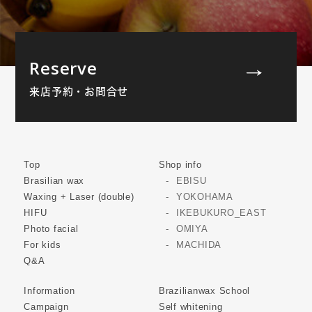
Reserve
来店予約・お問合せ
Top
Shop info
Brasilian wax
EBISU
Waxing + Laser (double)
YOKOHAMA
HIFU
IKEBUKURO_EAST
Photo facial
OMIYA
For kids
MACHIDA
Q&A
Information
Brazilianwax School
Campaign
Self whitening