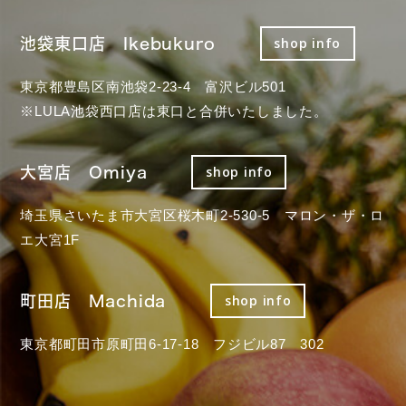
池袋東口店 Ikebukuro
shop info
東京都豊島区南池袋2-23-4 富沢ビル501
※LULA池袋西口店は東口と合併いたしました。
大宮店 Omiya
shop info
埼玉県さいたま市大宮区桜木町2-530-5 マロン・ザ・ロ
エ大宮1F
町田店 Machida
shop info
東京都町田市原町田6-17-18 フジビル87 302