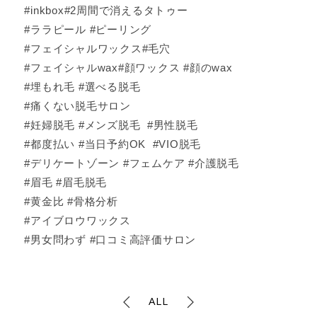
#inkbox#2周間で消えるタトゥー
#ララピール #ピーリング
#フェイシャルワックス#毛穴
#フェイシャルwax#顔ワックス #顔のwax
#埋もれ毛 #選べる脱毛
#痛くない脱毛サロン
#妊婦脱毛 #メンズ脱毛 #男性脱毛
#都度払い #当日予約OK #VIO脱毛
#デリケートゾーン #フェムケア #介護脱毛
#眉毛 #眉毛脱毛
#黄金比 #骨格分析
#アイブロウワックス
#男女問わず #口コミ高評価サロン
ALL