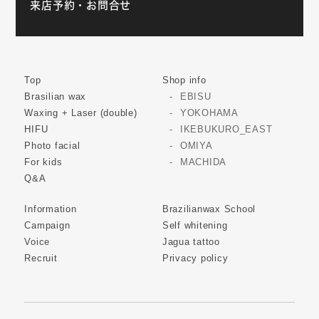
来店予約・お問合せ
Top
Shop info
Brasilian wax
EBISU
Waxing + Laser (double)
YOKOHAMA
HIFU
IKEBUKURO_EAST
Photo facial
OMIYA
For kids
MACHIDA
Q&A
Information
Brazilianwax School
Campaign
Self whitening
Voice
Jagua tattoo
Recruit
Privacy policy