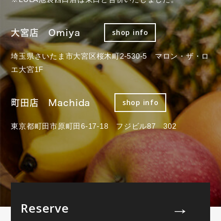
大宮店 Omiya
shop info
埼玉県さいたま市大宮区桜木町2-530-5 マロン・ザ・ロ
エ大宮1F
町田店 Machida
shop info
東京都町田市原町田6-17-18 フジビル87 302
Reserve