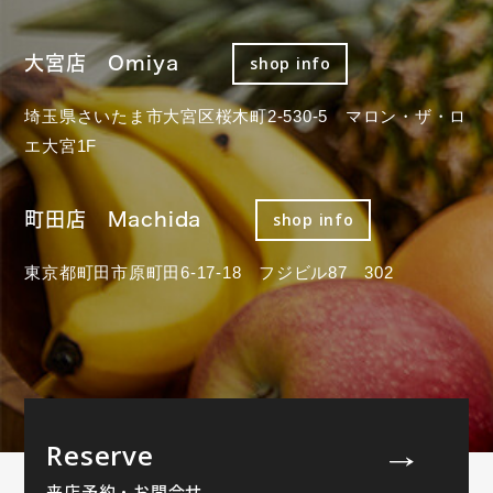
大宮店 Omiya
shop info
埼玉県さいたま市大宮区桜木町2-530-5 マロン・ザ・ロ
エ大宮1F
町田店 Machida
shop info
東京都町田市原町田6-17-18 フジビル87 302
Reserve
来店予約・お問合せ