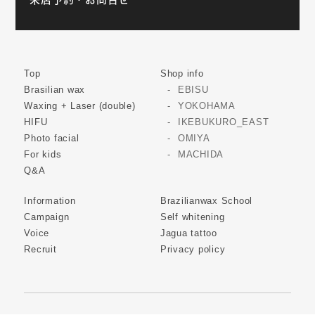
Top
Shop info
Brasilian wax
EBISU
Waxing + Laser (double)
YOKOHAMA
HIFU
IKEBUKURO_EAST
Photo facial
OMIYA
For kids
MACHIDA
Q&A
Information
Brazilianwax School
Campaign
Self whitening
Voice
Jagua tattoo
Recruit
Privacy policy