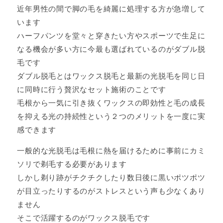
近年男性の間で脚の毛を綺麗に処理する方が急増して
います
ハーフパンツを堂々と穿きたい方やスポーツで生足に
なる機会が多い方に今最も選ばれているのがダブル脱
毛です
ダブル脱毛とはワックス脱毛と最新の光脱毛を同じ日
に同時に行う贅沢なセット施術のことです
毛根から一気に引き抜くワックスの即効性と毛の成長
を抑える光の持続性という２つのメリットを一度に実
感できます
一般的な光脱毛は毛根に熱を届けるために事前にカミ
ソリで剃毛する必要があります
しかし剃り跡がチクチクしたり数日後に黒いポツポツ
が目立ったりするのがストレスという声も少なくあり
ません
そこで活躍するのがワックス脱毛です