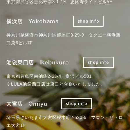
東京都渋谷区恵比寿南3-1-19 恵比寿ライトビル5F
横浜店 Yokohama
shop info
神奈川県横浜市神奈川区鶴屋町3-29-9 タクエー横浜西
口第6ビル7F
池袋東口店 Ikebukuro
shop info
東京都豊島区南池袋2-23-4 富沢ビル501
※LULA池袋西口店は東口と合併いたしました。
大宮店 Omiya
shop info
埼玉県さいたま市大宮区桜木町2-530-5 マロン・ザ・ロ
エ大宮1F