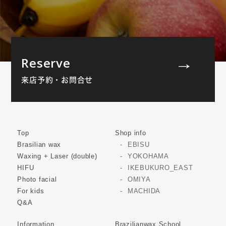
Reserve
来店予約・お問合せ
Top
Shop info
Brasilian wax
EBISU
Waxing + Laser (double)
YOKOHAMA
HIFU
IKEBUKURO_EAST
Photo facial
OMIYA
For kids
MACHIDA
Q&A
Information
Brazilianwax School