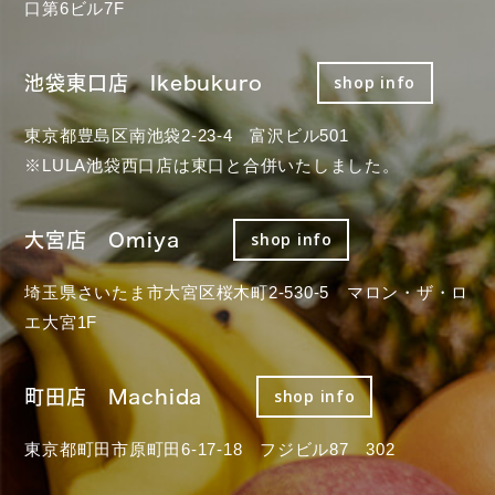
口第6ビル7F
池袋東口店 Ikebukuro
shop info
東京都豊島区南池袋2-23-4 富沢ビル501
※LULA池袋西口店は東口と合併いたしました。
大宮店 Omiya
shop info
埼玉県さいたま市大宮区桜木町2-530-5 マロン・ザ・ロ
エ大宮1F
町田店 Machida
shop info
東京都町田市原町田6-17-18 フジビル87 302