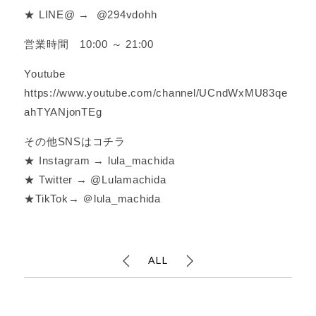
★ LINE@ → @294vdohh
営業時間 10:00 ～ 21:00
Youtube
https://www.youtube.com/channel/UCndWxMU83qe
ahTYANjonTEg
その他SNSはコチラ
★ Instagram → lula_machida
★ Twitter → @Lulamachida
★TikTok→ ＠lula_machida
ALL