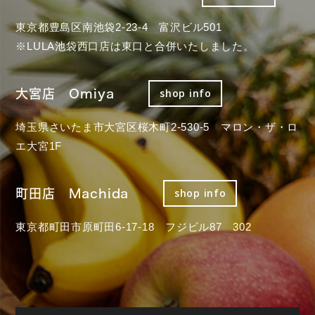
東京都豊島区南池袋2-23-4 富沢ビル501
※LULA池袋西口店は東口と合併いたしました。
大宮店 Omiya
shop info
埼玉県さいたま市大宮区桜木町2-530-5 マロン・ザ・ロ
エ大宮1F
町田店 Machida
shop info
東京都町田市原町田6-17-18 フジビル87 302