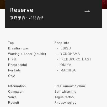
Reserve
来店予約・お問合せ
Top
Shop info
Brasilian wax
EBISU
Waxing + Laser (double)
YOKOHAMA
HIFU
IKEBUKURO_EAST
Photo facial
OMIYA
For kids
MACHIDA
Q&A
Information
Brazilianwax School
Campaign
Self whitening
Voice
Jagua tattoo
Recruit
Privacy policy