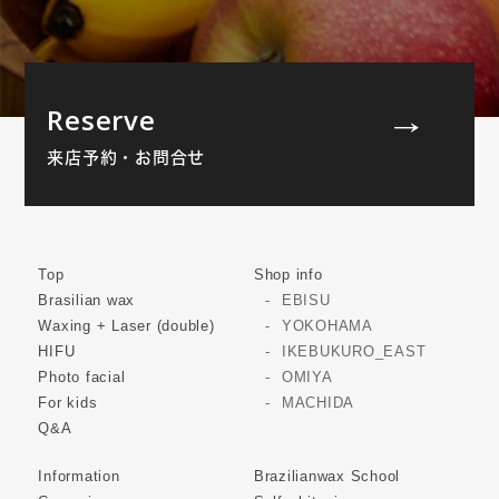
Reserve
来店予約・お問合せ
Top
Shop info
Brasilian wax
EBISU
Waxing + Laser (double)
YOKOHAMA
HIFU
IKEBUKURO_EAST
Photo facial
OMIYA
For kids
MACHIDA
Q&A
Information
Brazilianwax School