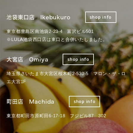
池袋東口店 Ikebukuro
shop info
東京都豊島区南池袋2-23-4 富沢ビル501
※LULA池袋西口店は東口と合併いたしました。
大宮店 Omiya
shop info
埼玉県さいたま市大宮区桜木町2-530-5 マロン・ザ・ロ
エ大宮1F
町田店 Machida
shop info
東京都町田市原町田6-17-18 フジビル87 302