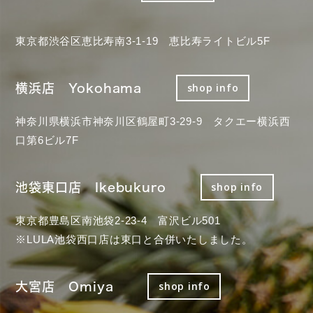
東京都渋谷区恵比寿南3-1-19 恵比寿ライトビル5F
横浜店 Yokohama
shop info
神奈川県横浜市神奈川区鶴屋町3-29-9 タクエー横浜西
口第6ビル7F
池袋東口店 Ikebukuro
shop info
東京都豊島区南池袋2-23-4 富沢ビル501
※LULA池袋西口店は東口と合併いたしました。
大宮店 Omiya
shop info