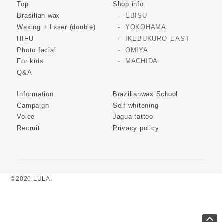
Top
Shop info
Brasilian wax
EBISU
Waxing + Laser (double)
YOKOHAMA
HIFU
IKEBUKURO_EAST
Photo facial
OMIYA
For kids
MACHIDA
Q&A
Information
Brazilianwax School
Campaign
Self whitening
Voice
Jagua tattoo
Recruit
Privacy policy
©2020 LULA.