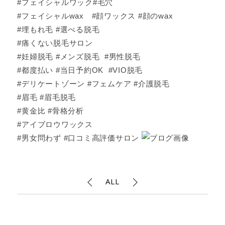
#フェイシャルワック#毛穴
#フェイシャルwax #顔ワックス #顔のwax
#埋もれ毛 #選べる脱毛
#痛くない脱毛サロン
#妊婦脱毛 #メンズ脱毛 #男性脱毛
#都度払い #当日予約OK #VIO脱毛
#デリケートゾーン #フェムケア #介護脱毛
#眉毛 #眉毛脱毛
#黄金比 #骨格分析
#アイブロウワックス
#男女問わず #口コミ高評価サロン
ALL