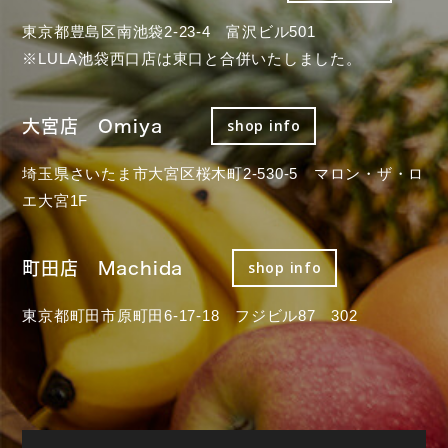
東京都豊島区南池袋2-23-4 富沢ビル501
※LULA池袋西口店は東口と合併いたしました。
大宮店 Omiya
shop info
埼玉県さいたま市大宮区桜木町2-530-5 マロン・ザ・ロ
エ大宮1F
町田店 Machida
shop info
東京都町田市原町田6-17-18 フジビル87 302