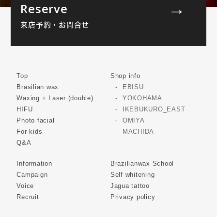
Reserve
来店予約・お問合せ
Top
Shop info
Brasilian wax
EBISU
Waxing + Laser (double)
YOKOHAMA
HIFU
IKEBUKURO_EAST
Photo facial
OMIYA
For kids
MACHIDA
Q&A
Information
Brazilianwax School
Campaign
Self whitening
Voice
Jagua tattoo
Recruit
Privacy policy