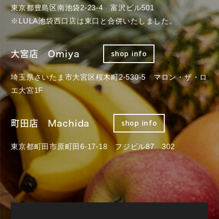
東京都豊島区南池袋2-23-4 富沢ビル501
※LULA池袋西口店は東口と合併いたしました。
大宮店 Omiya
shop info
埼玉県さいたま市大宮区桜木町2-530-5 マロン・ザ・ロ
エ大宮1F
町田店 Machida
shop info
東京都町田市原町田6-17-18 フジビル87 302