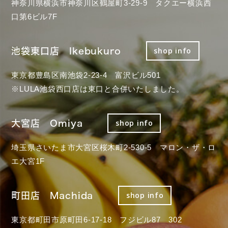
神奈川県横浜市神奈川区鶴屋町3-29-9 タクエー横浜西
口第6ビル7F
池袋東口店 Ikebukuro
shop info
東京都豊島区南池袋2-23-4 富沢ビル501
※LULA池袋西口店は東口と合併いたしました。
大宮店 Omiya
shop info
埼玉県さいたま市大宮区桜木町2-530-5 マロン・ザ・ロ
エ大宮1F
町田店 Machida
shop info
東京都町田市原町田6-17-18 フジビル87 302