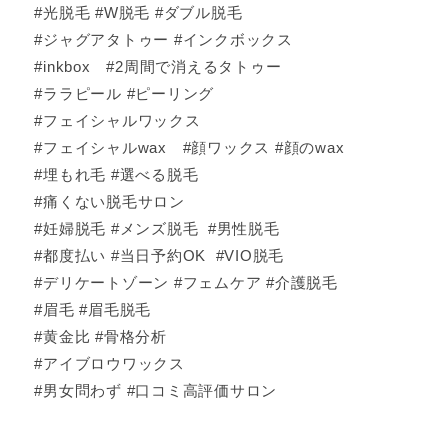
#光脱毛 #W脱毛 #ダブル脱毛
#ジャグアタトゥー #インクボックス
#inkbox #2周間で消えるタトゥー
#ララピール #ピーリング
#フェイシャルワックス
#フェイシャルwax #顔ワックス #顔のwax
#埋もれ毛 #選べる脱毛
#痛くない脱毛サロン
#妊婦脱毛 #メンズ脱毛 #男性脱毛
#都度払い #当日予約OK #VIO脱毛
#デリケートゾーン #フェムケア #介護脱毛
#眉毛 #眉毛脱毛
#黄金比 #骨格分析
#アイブロウワックス
#男女問わず #口コミ高評価サロン