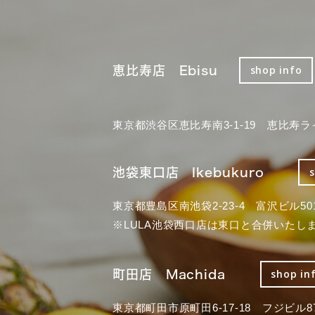
恵比寿店 Ebisu
shop info
東京都渋谷区恵比寿南3-1-19 恵比寿ラ
池袋東口店 Ikebukuro
東京都豊島区南池袋2-23-4 富沢ビル50
※LULA池袋西口店は東口と合併いたし
町田店 Machida
shop in
東京都町田市原町田6-17-18 フジビル87