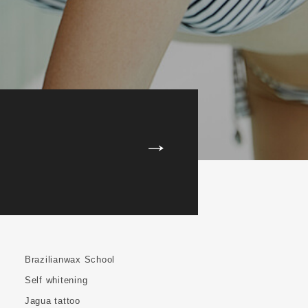
Brazilianwax School
Self whitening
Jagua tattoo