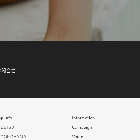
お問合せ
p info
Information
EBISU
Campaign
YOKOHAMA
Voice