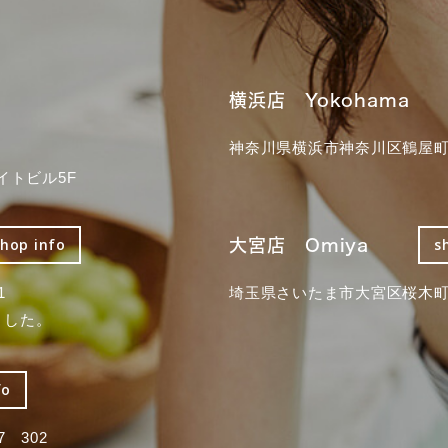
横浜店 Yokohama
神奈川県横浜市神奈川区鶴屋町3
イトビル5F
大宮店 Omiya
shop info
s
1
埼玉県さいたま市大宮区桜木町2
ました。
fo
 302