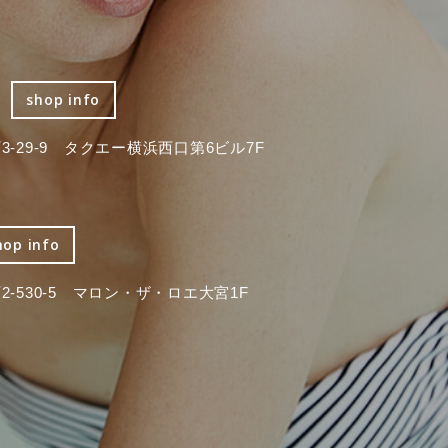
shop info
-29-9 タクエー横浜西口第6ビル7F
hop info
-530-5 マロン・ザ・ロエ大宮1F