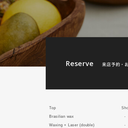
Reserve
来店予約・
Top
Sho
Brasilian wax
Waxing + Laser (double)