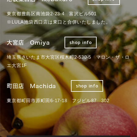
東京都豊島区南池袋2-23-4 富沢ビル501
※LULA池袋西口店は東口と合併いたしました。
大宮店 Omiya
shop info
埼玉県さいたま市大宮区桜木町2-530-5 マロン・ザ・ロ
エ大宮1F
町田店 Machida
shop info
東京都町田市原町田6-17-18 フジビル87 302