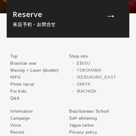
Reserve
来店予約・お問合せ
Top
Shop info
Brasilian wax
EBISU
Waxing + Laser (double)
YOKOHAMA
HIFU
IKEBUKURO_EAST
Photo facial
OMIYA
For kids
MACHIDA
Q&A
Information
Brazilianwax School
Campaign
Self whitening
Voice
Jagua tattoo
Recruit
Privacy policy