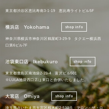
東京都渋谷区恵比寿南3-1-19 恵比寿ライトビル5F
横浜店 Yokohama
shop info
神奈川県横浜市神奈川区鶴屋町3-29-9 タクエー横浜西
口第6ビル7F
池袋東口店 Ikebukuro
shop info
東京都豊島区南池袋2-23-4 富沢ビル501
※LULA池袋西口店は東口と合併いたしました。
大宮店 Omiya
shop info
埼玉県さいたま市大宮区桜木町2-530-5 マロン・ザ・ロ