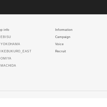
p info
Information
EBISU
Campaign
YOKOHAMA
Voice
IKEBUKURO_EAST
Recruit
OMIYA
MACHIDA