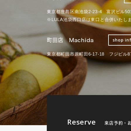
東京都豊島区南池袋2-23-4 富沢ビル50
※LULA池袋西口店は東口と合併いたし
町田店 Machida
shop in
東京都町田市原町田6-17-18 フジビル87
Reserve
来店予約・