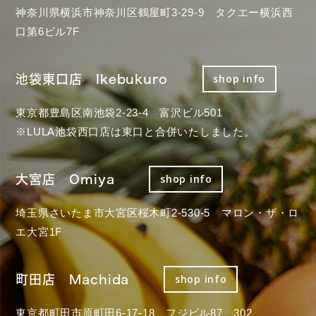
神奈川県横浜市神奈川区鶴屋町3-29-9 タクエー横浜西
口第6ビル7F
池袋東口店 Ikebukuro
shop info
東京都豊島区南池袋2-23-4 富沢ビル501
※LULA池袋西口店は東口と合併いたしました。
大宮店 Omiya
shop info
埼玉県さいたま市大宮区桜木町2-530-5 マロン・ザ・ロ
エ大宮1F
町田店 Machida
shop info
東京都町田市原町田6-17-18 フジビル87 302