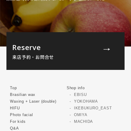
Reserve
来店予約・お問合せ
Top
Shop info
Brasilian wax
EBISU
Waxing + Laser (double)
YOKOHAMA
HIFU
IKEBUKURO_EAST
Photo facial
OMIYA
For kids
MACHIDA
Q&A